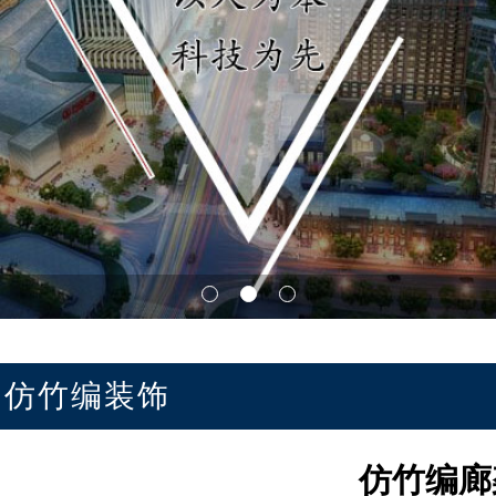
仿竹编装饰
仿竹编廊